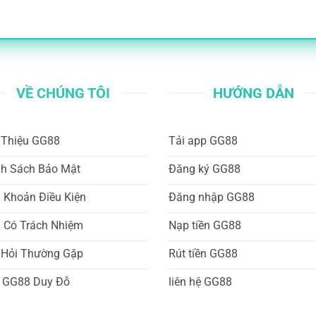
VỀ CHÚNG TÔI
HƯỚNG DẪN
 Thiệu GG88
Tải app GG88
nh Sách Bảo Mật
Đăng ký GG88
 Khoản Điều Kiện
Đăng nhập GG88
i Có Trách Nhiệm
Nạp tiền GG88
 Hỏi Thường Gặp
Rút tiền GG88
 GG88 Duy Đỗ
liên hệ GG88