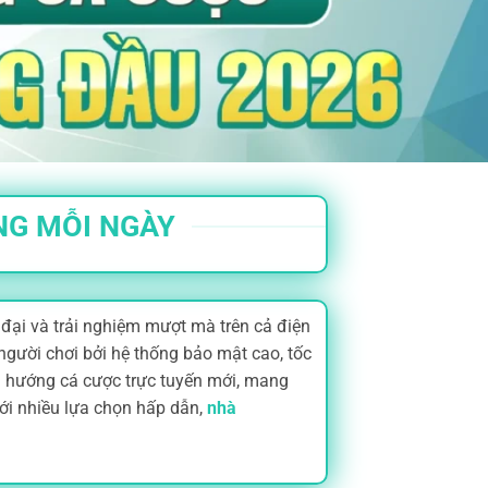
NG MỖI NGÀY
n đại và trải nghiệm mượt mà trên cả điện
người chơi bởi hệ thống bảo mật cao, tốc
u hướng cá cược trực tuyến mới, mang
 với nhiều lựa chọn hấp dẫn,
nhà