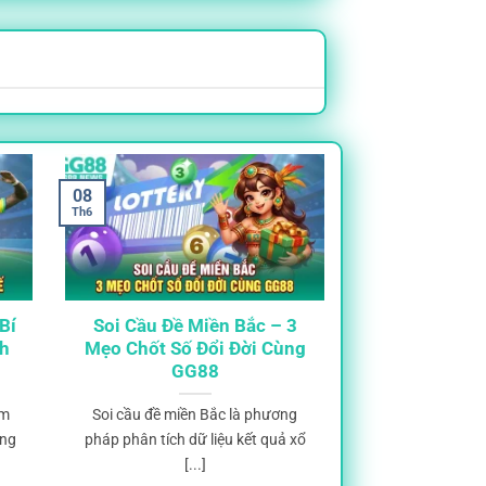
08
Th6
Bí
Soi Cầu Đề Miền Bắc – 3
nh
Mẹo Chốt Số Đổi Đời Cùng
GG88
ểm
Soi cầu đề miền Bắc là phương
óng
pháp phân tích dữ liệu kết quả xổ
[...]